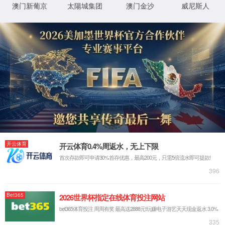
我院组织教师参加师范类
培养方案
我院召开2024版本科
教学案例库
我院赴广东海洋大学、岭
我院赴惠州学院云顶集团3
我院召开2024版本科
转发：肇庆学院师范类专
师范类专业认证知识21问
Copyright© 2020 All Rights Reserved.
云顶集团3118acm官网